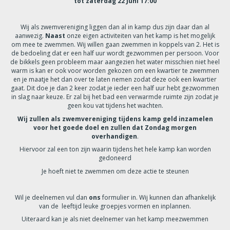
tot zaterdag 22 Juni 17:00
Wij als zwemvereniging liggen dan al in kamp dus zijn daar dan al
aanwezig.
Naast
onze eigen activiteiten van het kamp is het mogelijk
om mee te zwemmen. Wij willen gaan zwemmen in koppels van 2. Het is
de bedoeling dat er een half uur wordt gezwommen per persoon. Voor
de bikkels geen probleem maar aangezien het water misschien niet heel
warm is kan er ook voor worden gekozen om een kwartier te zwemmen
en je maatje het dan over te laten nemen zodat deze ook een kwartier
gaat. Dit doe je dan 2 keer zodat je ieder een half uur hebt gezwommen
in slag naar keuze. Er zal bij het bad een verwarmde ruimte zijn zodat je
geen kou vat tijdens het wachten.
Wij zullen als zwemvereniging tijdens kamp geld inzamelen
voor het goede doel en zullen dat Zondag morgen
overhandigen
.
Hiervoor zal een ton zijn waarin tijdens het hele kamp kan worden
gedoneerd
Je hoeft niet te zwemmen om deze actie te steunen
Wil je deelnemen vul dan
ons
formulier in. Wij kunnen dan afhankelijk
van de leeftijd leuke groepjes vormen en inplannen.
Uiteraard kan je als niet deelnemer van het kamp meezwemmen