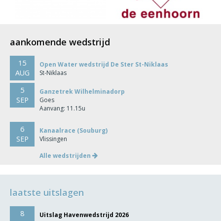
aankomende wedstrijd
15
Open Water wedstrijd De Ster St-Niklaas
AUG
St-Niklaas
5
Ganzetrek Wilhelminadorp
SEP
Goes
Aanvang: 11.15u
6
Kanaalrace (Souburg)
SEP
Vlissingen
Alle wedstrijden
laatste uitslagen
8
Uitslag Havenwedstrijd 2026