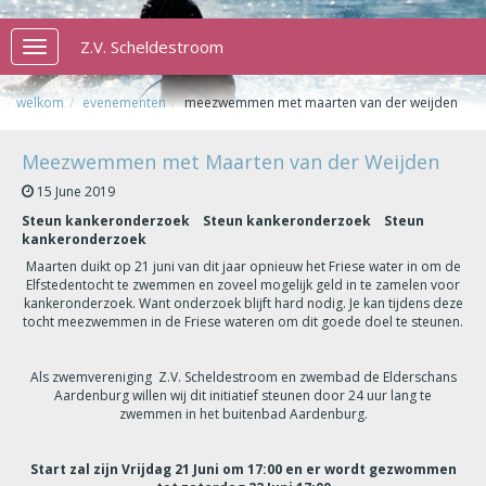
Z.V. Scheldestroom
Toggle
navigation
welkom
evenementen
meezwemmen met maarten van der weijden
Meezwemmen met Maarten van der Weijden
15 June 2019
Steun kankeronderzoek Steun kankeronderzoek Steun
kankeronderzoek
Maarten duikt op 21 juni van dit jaar opnieuw het Friese water in om de
Elfstedentocht te zwemmen en zoveel mogelijk geld in te zamelen voor
kankeronderzoek. Want onderzoek blijft hard nodig. Je kan tijdens deze
tocht meezwemmen in de Friese wateren om dit goede doel te steunen.
Als zwemvereniging Z.V. Scheldestroom en zwembad de Elderschans
Aardenburg willen wij dit initiatief steunen door 24 uur lang te
zwemmen in het buitenbad Aardenburg.
Start zal zijn Vrijdag 21 Juni om 17:00 en er wordt gezwommen