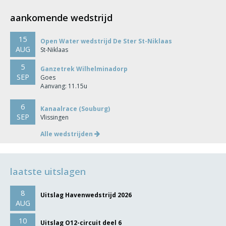
aankomende wedstrijd
15
Open Water wedstrijd De Ster St-Niklaas
AUG
St-Niklaas
5
Ganzetrek Wilhelminadorp
SEP
Goes
Aanvang: 11.15u
6
Kanaalrace (Souburg)
SEP
Vlissingen
Alle wedstrijden
laatste uitslagen
8
Uitslag Havenwedstrijd 2026
AUG
10
Uitslag O12-circuit deel 6