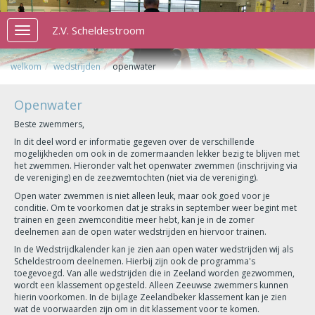
Z.V. Scheldestroom
Toggle
navigation
welkom
wedstrijden
openwater
Openwater
Beste zwemmers,
In dit deel word er informatie gegeven over de verschillende
mogelijkheden om ook in de zomermaanden lekker bezig te blijven met
het zwemmen. Hieronder valt het openwater zwemmen (inschrijving via
de vereniging) en de zeezwemtochten (niet via de vereniging).
Open water zwemmen is niet alleen leuk, maar ook goed voor je
conditie. Om te voorkomen dat je straks in september weer begint met
trainen en geen zwemconditie meer hebt, kan je in de zomer
deelnemen aan de open water wedstrijden en hiervoor trainen.
In de Wedstrijdkalender kan je zien aan open water wedstrijden wij als
Scheldestroom deelnemen. Hierbij zijn ook de programma's
toegevoegd. Van alle wedstrijden die in Zeeland worden gezwommen,
wordt een klassement opgesteld. Alleen Zeeuwse zwemmers kunnen
hierin voorkomen. In de bijlage Zeelandbeker klassement kan je zien
wat de voorwaarden zijn om in dit klassement voor te komen.