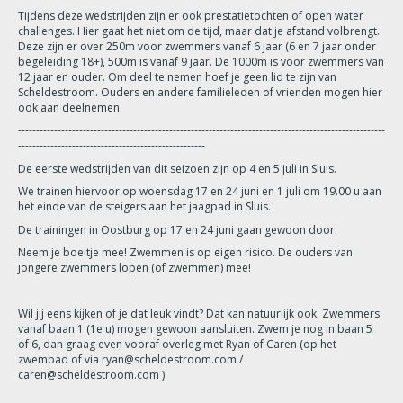
Tijdens deze wedstrijden zijn er ook prestatietochten of open water
challenges. Hier gaat het niet om de tijd, maar dat je afstand volbrengt.
Deze zijn er over 250m voor zwemmers vanaf 6 jaar (6 en 7 jaar onder
begeleiding 18+), 500m is vanaf 9 jaar. De 1000m is voor zwemmers van
12 jaar en ouder. Om deel te nemen hoef je geen lid te zijn van
Scheldestroom. Ouders en andere familieleden of vrienden mogen hier
ook aan deelnemen.
------------------------------------------------------------------------------------------------------
----------------------------------------------------
De eerste wedstrijden van dit seizoen zijn op 4 en 5 juli in Sluis.
We trainen hiervoor op woensdag 17 en 24 juni en 1 juli om 19.00 u aan
het einde van de steigers aan het jaagpad in Sluis.
De trainingen in Oostburg op 17 en 24 juni gaan gewoon door.
Neem je boeitje mee! Zwemmen is op eigen risico. De ouders van
jongere zwemmers lopen (of zwemmen) mee!
Wil jij eens kijken of je dat leuk vindt? Dat kan natuurlijk ook. Zwemmers
vanaf baan 1 (1e u) mogen gewoon aansluiten. Zwem je nog in baan 5
of 6, dan graag even vooraf overleg met Ryan of Caren (op het
zwembad of via ryan@scheldestroom.com /
caren@scheldestroom.com )