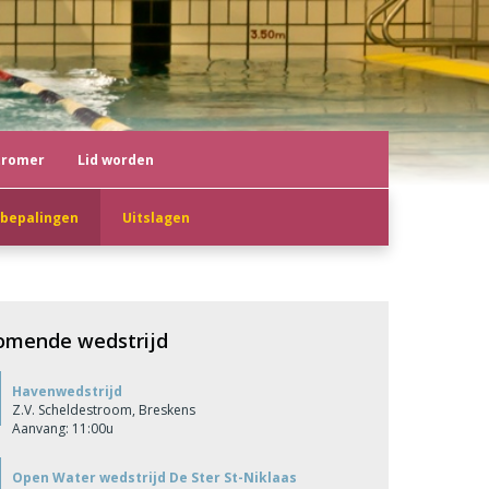
tromer
Lid worden
sbepalingen
Uitslagen
omende wedstrijd
Havenwedstrijd
Z.V. Scheldestroom, Breskens
Aanvang: 11:00u
Open Water wedstrijd De Ster St-Niklaas