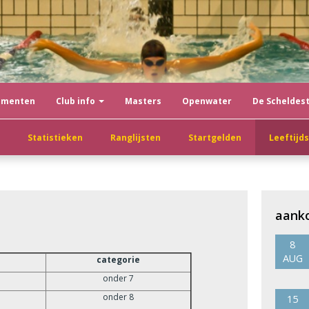
ementen
Club info
Masters
Openwater
De Scheldes
Statistieken
Ranglijsten
Startgelden
Leeftijd
aank
8
AUG
categorie
onder 7
onder 8
15