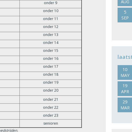
AUG
onder 9
onder 10
5
SEP
onder 11
onder 12
onder 13
onder 14
onder 15
laats
onder 16
onder 17
10
onder 18
MAY
onder 19
19
onder 20
APR
onder 21
29
onder 22
MAR
onder 23
senioren
edstrijden.