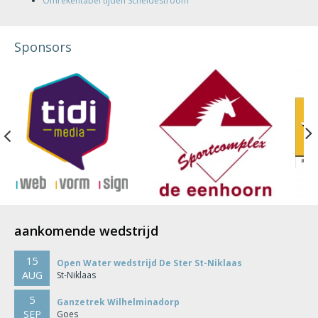
Omrekentabel tijden Scheldestroom
Sponsors
Previous
aankomende wedstrijd
15
Open Water wedstrijd De Ster St-Niklaas
AUG
St-Niklaas
5
Ganzetrek Wilhelminadorp
SEP
Goes