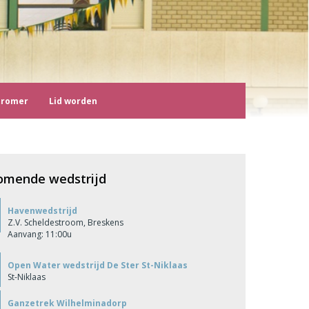
tromer
Lid worden
omende wedstrijd
Havenwedstrijd
Z.V. Scheldestroom, Breskens
Aanvang: 11:00u
Open Water wedstrijd De Ster St-Niklaas
St-Niklaas
Ganzetrek Wilhelminadorp