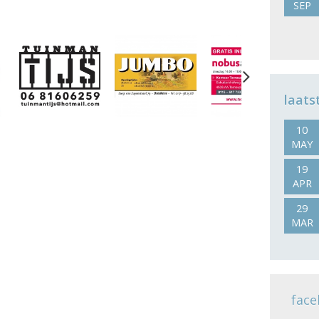
SEP
Next
laats
10
MAY
19
APR
29
MAR
face