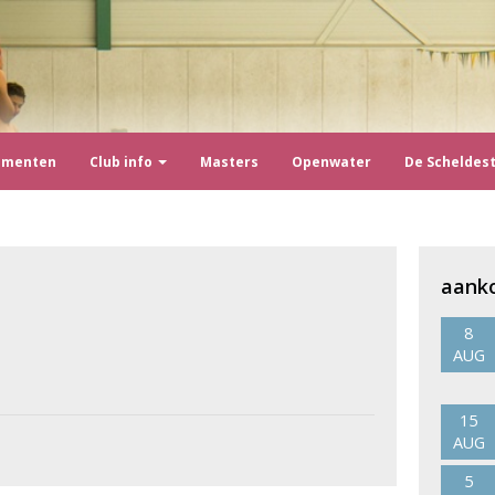
ementen
Club info
Masters
Openwater
De Scheldes
aank
8
AUG
15
AUG
5