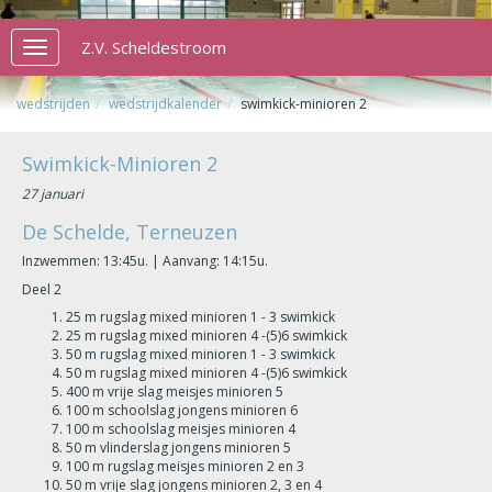
Z.V. Scheldestroom
Toggle
navigation
wedstrijden
wedstrijdkalender
swimkick-minioren 2
Swimkick-Minioren 2
27 januari
De Schelde, Terneuzen
Inzwemmen: 13:45u. | Aanvang: 14:15u.
Deel 2
25 m rugslag mixed minioren 1 - 3 swimkick
25 m rugslag mixed minioren 4 -(5)6 swimkick
50 m rugslag mixed minioren 1 - 3 swimkick
50 m rugslag mixed minioren 4 -(5)6 swimkick
400 m vrije slag meisjes minioren 5
100 m schoolslag jongens minioren 6
100 m schoolslag meisjes minioren 4
50 m vlinderslag jongens minioren 5
100 m rugslag meisjes minioren 2 en 3
50 m vrije slag jongens minioren 2, 3 en 4