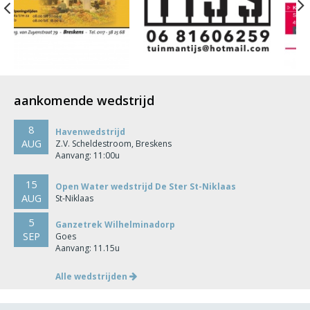
Previous
aankomende wedstrijd
8
Havenwedstrijd
AUG
Z.V. Scheldestroom, Breskens
Aanvang: 11:00u
15
Open Water wedstrijd De Ster St-Niklaas
AUG
St-Niklaas
5
Ganzetrek Wilhelminadorp
SEP
Goes
Aanvang: 11.15u
Alle wedstrijden