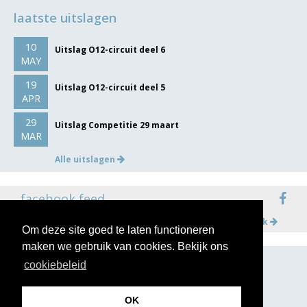
laatste uitslagen
10
Uitslag O12-circuit deel 6
MAY
19
Uitslag O12-circuit deel 5
APR
29
Uitslag Competitie 29 maart
MAR
Alle uitslagen
facebook feed
Meer op facebook
Om deze site goed te laten functioneren
maken we gebruik van cookies. Bekijk ons
cookiebeleid
volg ons op
OK