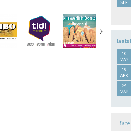
SEP
Next
laats
10
MAY
19
APR
29
MAR
face