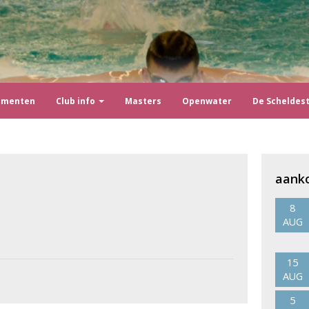
ementen
Club info
Masters
Openwater
De Scheldes
aank
8
AUG
15
AUG
5