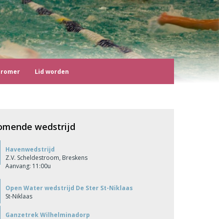
tromer
Lid worden
omende wedstrijd
Havenwedstrijd
Z.V. Scheldestroom, Breskens
Aanvang: 11:00u
Open Water wedstrijd De Ster St-Niklaas
St-Niklaas
Ganzetrek Wilhelminadorp