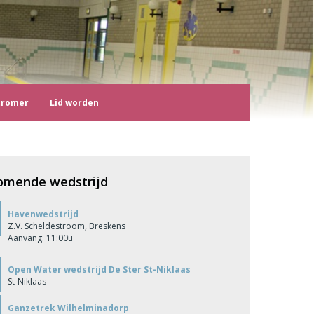
tromer
Lid worden
omende wedstrijd
Havenwedstrijd
Z.V. Scheldestroom, Breskens
Aanvang: 11:00u
Open Water wedstrijd De Ster St-Niklaas
St-Niklaas
Ganzetrek Wilhelminadorp