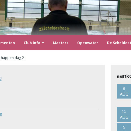
ementen
Club info
Masters
Openwater
De Scheldes
schappen dag 2
aank
2
8
AUG
15
ag
AUG
5