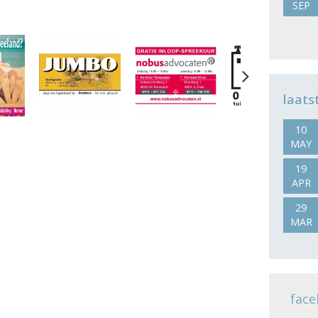
SEP
Next
laats
10
MAY
19
APR
29
MAR
face