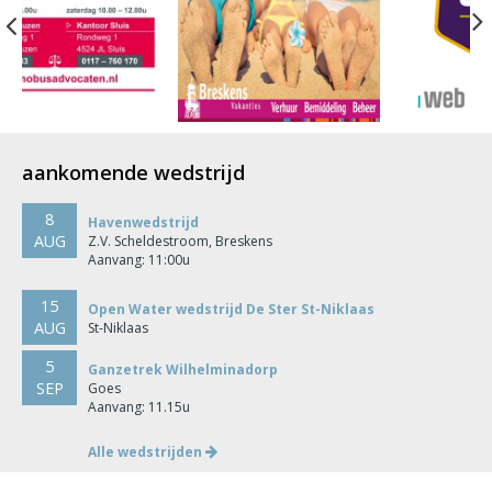
Previous
aankomende wedstrijd
8
Havenwedstrijd
AUG
Z.V. Scheldestroom, Breskens
Aanvang: 11:00u
15
Open Water wedstrijd De Ster St-Niklaas
AUG
St-Niklaas
5
Ganzetrek Wilhelminadorp
SEP
Goes
Aanvang: 11.15u
Alle wedstrijden