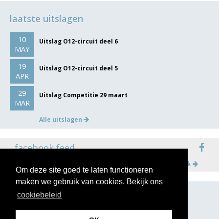
laatste uitslagen
10
Uitslag O12-circuit deel 6
MAY
19
Uitslag O12-circuit deel 5
APR
29
Uitslag Competitie 29 maart
MAR
Alle uitslagen
facebook feed
Meer op facebook
Om deze site goed te laten functioneren
maken we gebruik van cookies. Bekijk ons
cookiebeleid
volg ons op