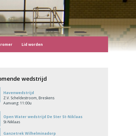
tromer
Lid worden
omende wedstrijd
Havenwedstrijd
Z.V. Scheldestroom, Breskens
Aanvang: 11:00u
Open Water wedstrijd De Ster St-Niklaas
St-Niklaas
Ganzetrek Wilhelminadorp