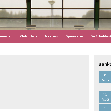
ementen
Club info
Masters
Openwater
De Scheldes
aank
8
AUG
15
AUG
5