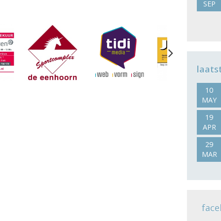
SEP
Next
laats
10
MAY
19
APR
29
MAR
face