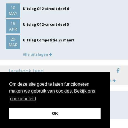
10
Uitslag O12-circuit deel 6
MAY
19
Uitslag O12-circuit deel 5
APR
29
Uitslag Competitie 29 maart
MAR
Alle uitslagen
facebook feed
Meer op facebook
Om deze site goed te laten functioneren
maken we gebruik van cookies. Bekijk ons
cookiebeleid
volg ons op
OK