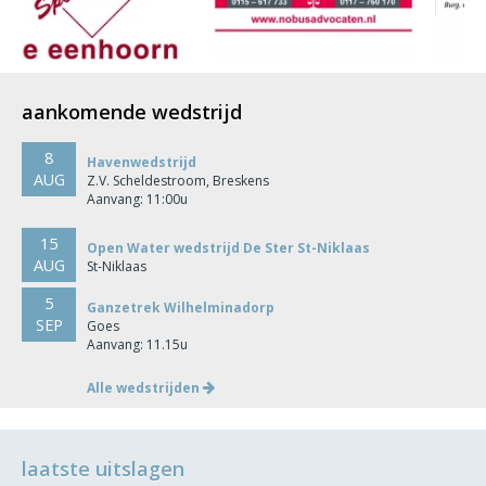
aankomende wedstrijd
8
Havenwedstrijd
AUG
Z.V. Scheldestroom, Breskens
Aanvang: 11:00u
15
Open Water wedstrijd De Ster St-Niklaas
AUG
St-Niklaas
5
Ganzetrek Wilhelminadorp
SEP
Goes
Aanvang: 11.15u
Alle wedstrijden
laatste uitslagen