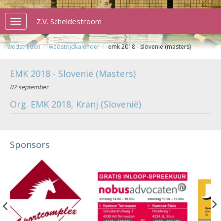
Z.V. Scheldestroom
Toggle
navigation
wedstrijden
wedstrijdkalender
emk 2018 - slovenië (masters)
EMK 2018 - Slovenië (Masters)
07 september
Org. EMK 2018, Kranj (Slovenië)
Sponsors
Previous