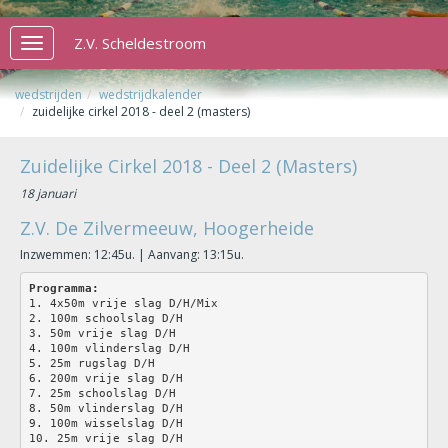
Z.V. Scheldestroom
Toggle
navigation
wedstrijden
wedstrijdkalender
zuidelijke cirkel 2018 - deel 2 (masters)
Zuidelijke Cirkel 2018 - Deel 2 (Masters)
18 januari
Z.V. De Zilvermeeuw, Hoogerheide
Inzwemmen: 12:45u. | Aanvang: 13:15u.
Programma:
1. 4x50m vrije slag D/H/Mix
2. 100m schoolslag D/H
3. 50m vrije slag D/H
4. 100m vlinderslag D/H
5. 25m rugslag D/H
6. 200m vrije slag D/H
7. 25m schoolslag D/H
8. 50m vlinderslag D/H
9. 100m wisselslag D/H
10. 25m vrije slag D/H