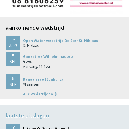
aankomende wedstrijd
15
Open Water wedstrijd De Ster St-Niklaas
AUG
St-Niklaas
5
Ganzetrek Wilhelminadorp
SEP
Goes
Aanvang: 11.15u
6
Kanaalrace (Souburg)
SEP
Vlissingen
Alle wedstrijden
laatste uitslagen
10
Uitslag O12-circuit deel 6