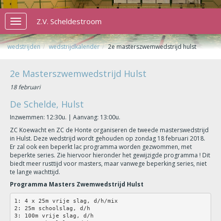
Z.V. Scheldestroom
Toggle
navigation
wedstrijden
wedstrijdkalender
2e masterszwemwedstrijd hulst
2e Masterszwemwedstrijd Hulst
18 februari
De Schelde, Hulst
Inzwemmen: 12:30u. | Aanvang: 13:00u.
ZC Koewacht en ZC de Honte organiseren de tweede masterswedstrijd
in Hulst. Deze wedstrijd wordt gehouden op zondag 18 februari 2018.
Er zal ook een beperkt lac programma worden gezwommen, met
beperkte series. Zie hiervoor hieronder het gewijzigde programma ! Dit
biedt meer rusttijd voor masters, maar vanwege beperking series, niet
te lange wachttijd.
Programma Masters Zwemwedstrijd Hulst
1: 4 x 25m vrije slag, d/h/mix
2: 25m schoolslag, d/h
3: 100m vrije slag, d/h