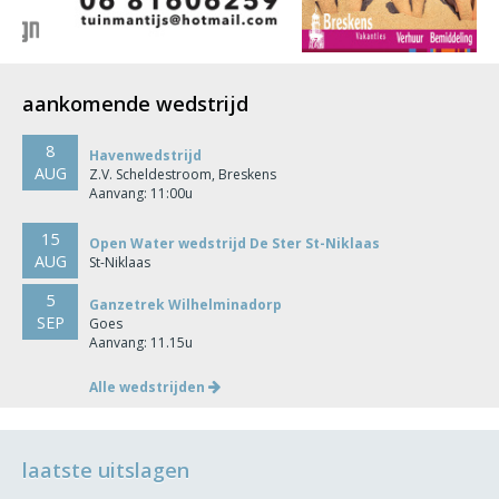
aankomende wedstrijd
8
Havenwedstrijd
AUG
Z.V. Scheldestroom, Breskens
Aanvang: 11:00u
15
Open Water wedstrijd De Ster St-Niklaas
AUG
St-Niklaas
5
Ganzetrek Wilhelminadorp
SEP
Goes
Aanvang: 11.15u
Alle wedstrijden
laatste uitslagen