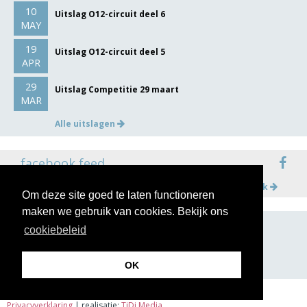
10
Uitslag O12-circuit deel 6
MAY
19
Uitslag O12-circuit deel 5
APR
29
Uitslag Competitie 29 maart
MAR
Alle uitslagen
facebook feed
Meer op facebook
Om deze site goed te laten functioneren
maken we gebruik van cookies. Bekijk ons
cookiebeleid
volg ons op
OK
Privacyverklaring
| realisatie:
TiDi Media