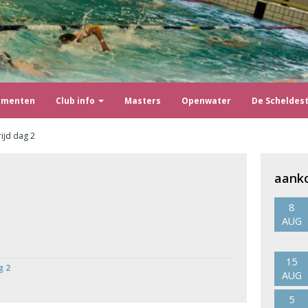
ementen
Club info
Masters
Openwater
De Scheldes
ijd dag 2
aank
8
AUG
15
g 2
AUG
5