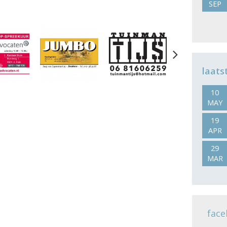
SEP
Next
laats
10
MAY
19
APR
29
MAR
face