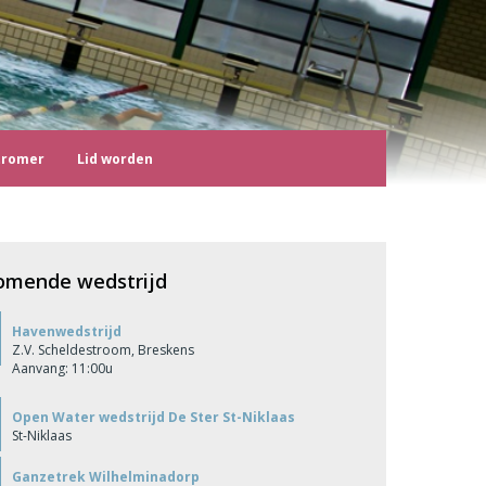
tromer
Lid worden
omende wedstrijd
Havenwedstrijd
Z.V. Scheldestroom, Breskens
Aanvang: 11:00u
Open Water wedstrijd De Ster St-Niklaas
St-Niklaas
Ganzetrek Wilhelminadorp