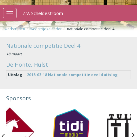
Z.V. Scheldestroom
Toggle
navigation
wedstrijden
wedstrijdkalender
nationale competitie deel 4
Nationale competitie Deel 4
18 maart
De Honte, Hulst
Uitslag
2018-03-18 Nationale competitie deel 4 uitslag
Sponsors
Previous