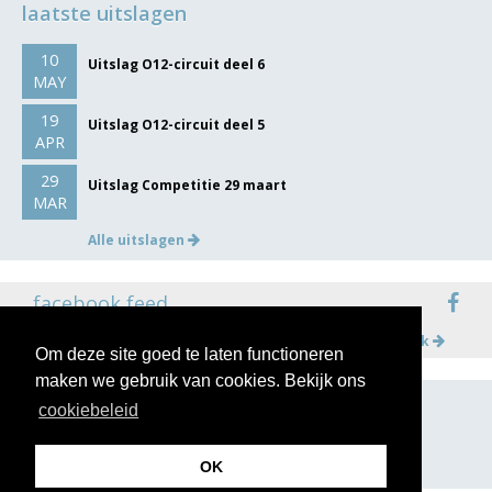
laatste uitslagen
10
Uitslag O12-circuit deel 6
MAY
19
Uitslag O12-circuit deel 5
APR
29
Uitslag Competitie 29 maart
MAR
Alle uitslagen
facebook feed
Meer op facebook
Om deze site goed te laten functioneren
maken we gebruik van cookies. Bekijk ons
cookiebeleid
volg ons op
OK