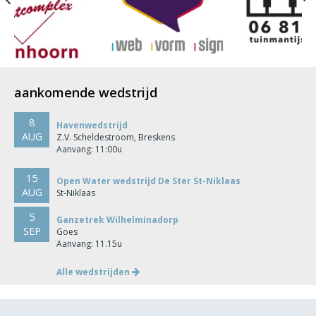
aankomende wedstrijd
8
Havenwedstrijd
AUG
Z.V. Scheldestroom, Breskens
Aanvang: 11:00u
15
Open Water wedstrijd De Ster St-Niklaas
AUG
St-Niklaas
5
Ganzetrek Wilhelminadorp
SEP
Goes
Aanvang: 11.15u
Alle wedstrijden