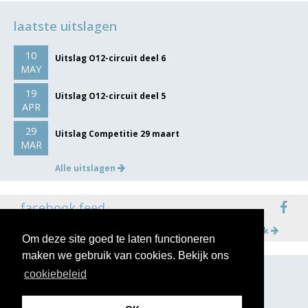
laatste uitslagen
10
Uitslag O12-circuit deel 6
MAY
19
Uitslag O12-circuit deel 5
APR
29
Uitslag Competitie 29 maart
MAR
Alle uitslagen
facebook feed
Meer op facebook
Om deze site goed te laten functioneren
maken we gebruik van cookies. Bekijk ons
cookiebeleid
volg ons op