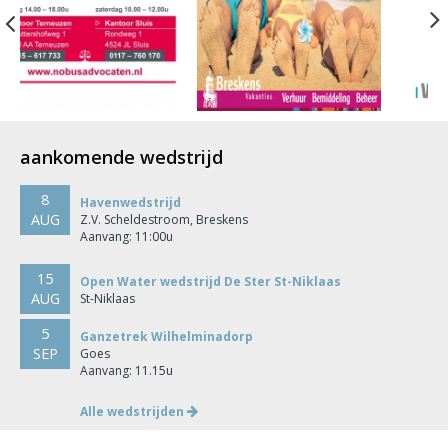
Previous
aankomende wedstrijd
8
Havenwedstrijd
AUG
Z.V. Scheldestroom, Breskens
Aanvang: 11:00u
15
Open Water wedstrijd De Ster St-Niklaas
AUG
St-Niklaas
5
Ganzetrek Wilhelminadorp
SEP
Goes
Aanvang: 11.15u
Alle wedstrijden