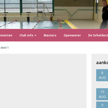
ementen
Club info
Masters
Openwater
De Scheldes
 deel 1
aank
8
AUG
15
AUG
5