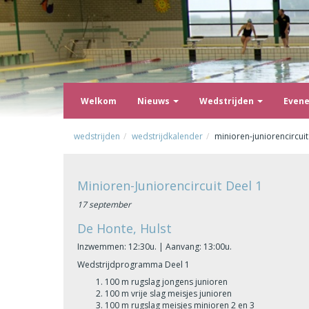
Welkom
Nieuws
Wedstrijden
Even
wedstrijden
wedstrijdkalender
minioren-juniorencircuit
Minioren-Juniorencircuit Deel 1
17 september
De Honte, Hulst
Inzwemmen: 12:30u. | Aanvang: 13:00u.
Wedstrijdprogramma Deel 1
100 m rugslag jongens junioren
100 m vrije slag meisjes junioren
100 m rugslag meisjes minioren 2 en 3