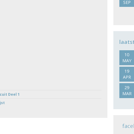
SEP
laats
10
MAY
19
APR
29
MAR
cuit Deel 1
jst
face