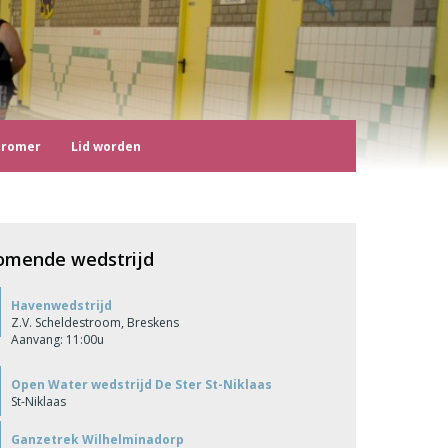
tromer
Lid worden
omende wedstrijd
Havenwedstrijd
Z.V. Scheldestroom, Breskens
Aanvang: 11:00u
Open Water wedstrijd De Ster St-Niklaas
St-Niklaas
Ganzetrek Wilhelminadorp