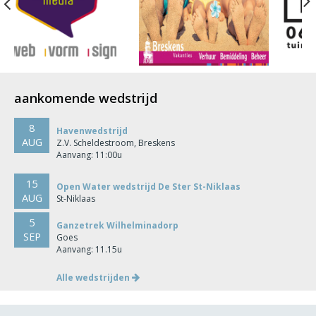
Previous
aankomende wedstrijd
8
Havenwedstrijd
AUG
Z.V. Scheldestroom, Breskens
Aanvang: 11:00u
15
Open Water wedstrijd De Ster St-Niklaas
AUG
St-Niklaas
5
Ganzetrek Wilhelminadorp
SEP
Goes
Aanvang: 11.15u
Alle wedstrijden