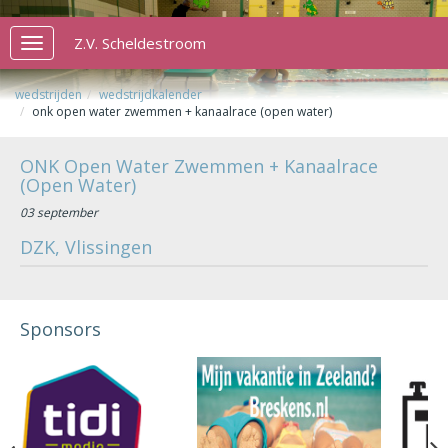
Z.V. Scheldestroom
Toggle
navigation
wedstrijden
wedstrijdkalender
onk open water zwemmen + kanaalrace (open water)
ONK Open Water Zwemmen + Kanaalrace
(Open Water)
03 september
DZK, Vlissingen
Sponsors