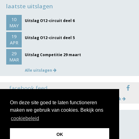
laatste uitslagen
10
Uitslag O12-circuit deel 6
MAY
19
Uitslag O12-circuit deel 5
APR
29
Uitslag Competitie 29 maart
MAR
Alle uitslagen
facebook feed
Meer op facebook
Om deze site goed te laten functioneren
maken we gebruik van cookies. Bekijk ons
cookiebeleid
volg ons op
OK