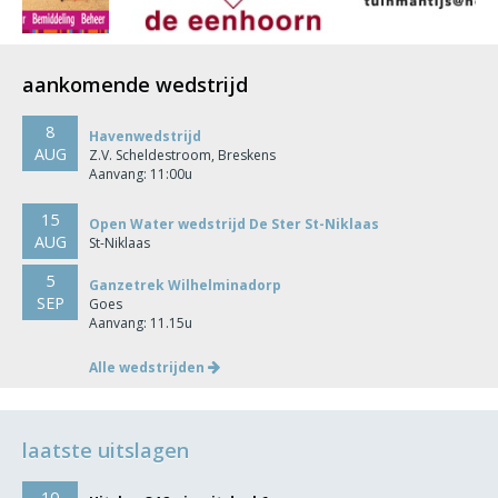
aankomende wedstrijd
8
Havenwedstrijd
AUG
Z.V. Scheldestroom, Breskens
Aanvang: 11:00u
15
Open Water wedstrijd De Ster St-Niklaas
AUG
St-Niklaas
5
Ganzetrek Wilhelminadorp
SEP
Goes
Aanvang: 11.15u
Alle wedstrijden
laatste uitslagen
10