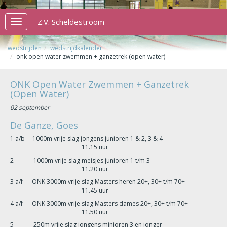
Z.V. Scheldestroom
Toggle
navigation
wedstrijden
wedstrijdkalender
onk open water zwemmen + ganzetrek (open water)
ONK Open Water Zwemmen + Ganzetrek
(Open Water)
02 september
De Ganze, Goes
1 a/b 1000m vrije slag jongens junioren 1 & 2, 3 & 4
11.15 uur
2 1000m vrije slag meisjes junioren 1 t/m 3
11.20 uur
3 a/f ONK 3000m vrije slag Masters heren 20+, 30+ t/m 70+
11.45 uur
4 a/f ONK 3000m vrije slag Masters dames 20+, 30+ t/m 70+
11.50 uur
5 250m vrije slag jongens minioren 3 en jonger