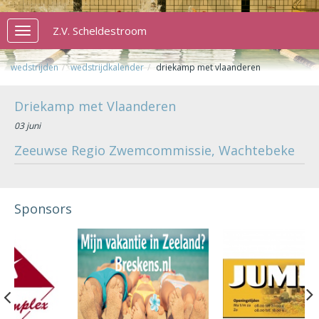
Z.V. Scheldestroom
Toggle
navigation
wedstrijden
wedstrijdkalender
driekamp met vlaanderen
Driekamp met Vlaanderen
03 juni
Zeeuwse Regio Zwemcommissie, Wachtebeke
Sponsors
Previous