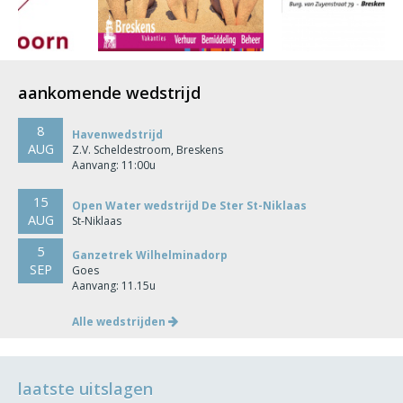
aankomende wedstrijd
8
Havenwedstrijd
AUG
Z.V. Scheldestroom, Breskens
Aanvang: 11:00u
15
Open Water wedstrijd De Ster St-Niklaas
AUG
St-Niklaas
5
Ganzetrek Wilhelminadorp
SEP
Goes
Aanvang: 11.15u
Alle wedstrijden
laatste uitslagen