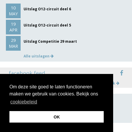
10
Uitslag O12-circuit deel 6
MAY
19
Uitslag O12-circuit deel 5
APR
29
Uitslag Competitie 29 maart
MAR
Alle uitslagen
facebook feed
Meer op facebook
Om deze site goed te laten functioneren
maken we gebruik van cookies. Bekijk ons
cookiebeleid
volg ons op
OK