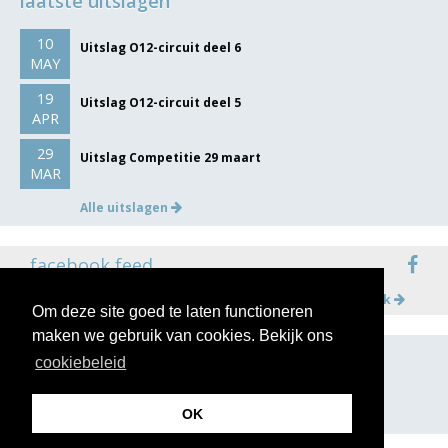
laatste uitslagen
10
Uitslag O12-circuit deel 6
MAY
19
Uitslag O12-circuit deel 5
APR
29
Uitslag Competitie 29 maart
MAR
Alle uitslagen
facebook feed
Meer op facebook
Om deze site goed te laten functioneren
maken we gebruik van cookies. Bekijk ons
cookiebeleid
volg ons op
OK