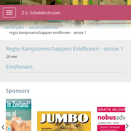
Z.V. Scheldestroom
Toggle
navigation
wedstrijden
wedstrijdkalender
regio kampioenschappen eindhoven - sessie 1
Regio Kampioenschappen Eindhoven - sessie 1
20 mei
Eindhoven,
Sponsors
Previous