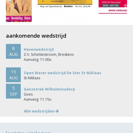
aankomende wedstrijd
8
Havenwedstrijd
AUG
Z.V. Scheldestroom, Breskens
Aanvang: 11:00u
15
Open Water wedstrijd De Ster St-Niklaas
AUG
St-Niklaas
5
Ganzetrek Wilhelminadorp
SEP
Goes
Aanvang: 11.15u
Alle wedstrijden