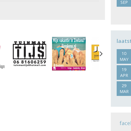
SEP
laats
Next
10
MAY
19
APR
29
MAR
face