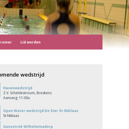
tromer
Lid worden
omende wedstrijd
Havenwedstrijd
Z.V. Scheldestroom, Breskens
Aanvang: 11:00u
Open Water wedstrijd De Ster St-Niklaas
St-Niklaas
Ganzetrek Wilhelminadorp