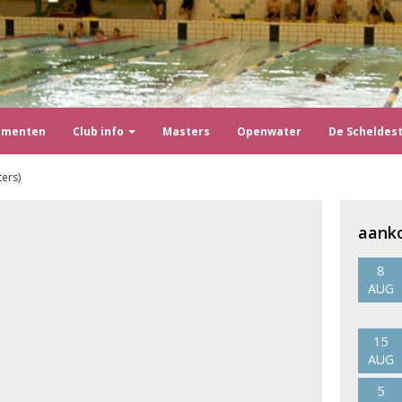
ementen
Club info
Masters
Openwater
De Scheldes
ters)
aank
8
AUG
15
AUG
5