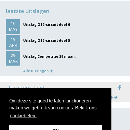
laatste uitslagen
10
Uitslag O12-circuit deel 6
MAY
19
Uitslag O12-circuit deel 5
APR
29
Uitslag Competitie 29 maart
MAR
Alle uitslagen
facebook feed
Meer op facebook
Om deze site goed te laten functioneren
maken we gebruik van cookies. Bekijk ons
cookiebeleid
volg ons op