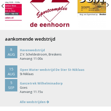
Previous
aankomende wedstrijd
8
Havenwedstrijd
AUG
Z.V. Scheldestroom, Breskens
Aanvang: 11:00u
15
Open Water wedstrijd De Ster St-Niklaas
AUG
St-Niklaas
5
Ganzetrek Wilhelminadorp
SEP
Goes
Aanvang: 11.15u
Alle wedstrijden