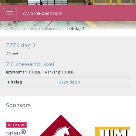
Z.V. Scheldestroom
Toggle
navigation
wedstrijden
wedstrijdkalender
zzzk dag 3
ZZZK dag 3
22 mei
Z.C.Koewacht, Axel
Inzwemmen: 10:00u. | Aanvang: 10:30u.
Uitslag
ZZZK dag 3
Sponsors