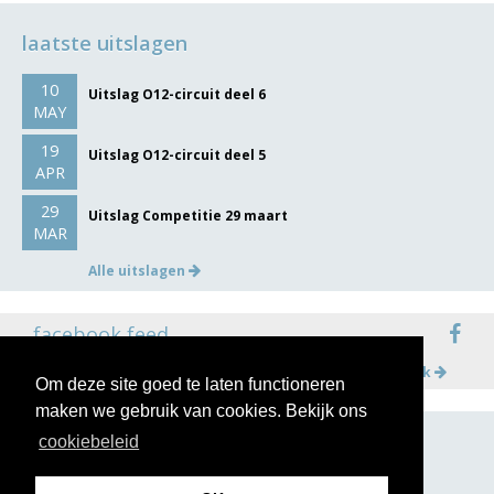
laatste uitslagen
10
Uitslag O12-circuit deel 6
MAY
19
Uitslag O12-circuit deel 5
APR
29
Uitslag Competitie 29 maart
MAR
Alle uitslagen
facebook feed
Meer op facebook
Om deze site goed te laten functioneren
maken we gebruik van cookies. Bekijk ons
cookiebeleid
volg ons op