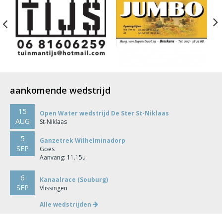
Previous
aankomende wedstrijd
15
Open Water wedstrijd De Ster St-Niklaas
AUG
St-Niklaas
5
Ganzetrek Wilhelminadorp
SEP
Goes
Aanvang: 11.15u
6
Kanaalrace (Souburg)
SEP
Vlissingen
Alle wedstrijden