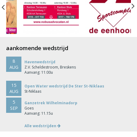
Previous
aankomende wedstrijd
8
Havenwedstrijd
AUG
Z.V. Scheldestroom, Breskens
Aanvang: 11:00u
15
Open Water wedstrijd De Ster St-Niklaas
AUG
St-Niklaas
5
Ganzetrek Wilhelminadorp
SEP
Goes
Aanvang: 11.15u
Alle wedstrijden