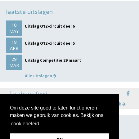
laatste uitslagen
10
Uitslag O12-circuit deel 6
MAY
19
Uitslag O12-circuit deel 5
APR
29
Uitslag Competitie 29 maart
MAR
Alle uitslagen
facebook feed
Meer op facebook
Om deze site goed te laten functioneren
maken we gebruik van cookies. Bekijk ons
cookiebeleid
volg ons op