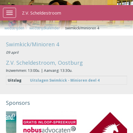
Z.V. Scheldestroom
Toggle
navigation
wedstrijden
wedstrijdkalender
swimkick/minioren 4
Swimkick/Minioren 4
09 april
Z.V. Scheldestroom, Oostburg
Inzwemmen: 13:00u. | Aanvang: 13:30u.
Uitslag
Uitslagen Swimkick - Minioren deel 4
Sponsors