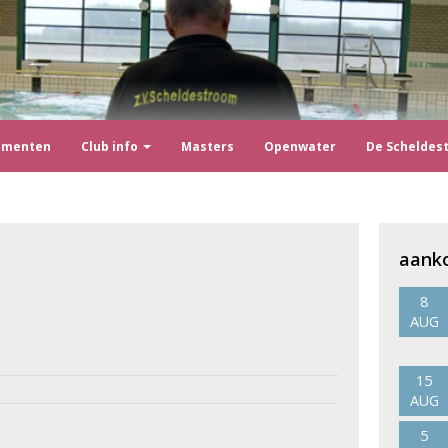
ementen
Club info
Masters
Openwater
De Scheldes
aank
8
AUG
15
AUG
5