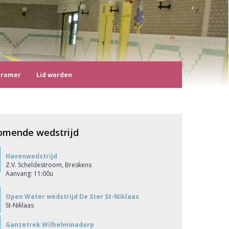
tromer
Lid worden
omende wedstrijd
Havenwedstrijd
Z.V. Scheldestroom, Breskens
Aanvang: 11:00u
Open Water wedstrijd De Ster St-Niklaas
St-Niklaas
Ganzetrek Wilhelminadorp