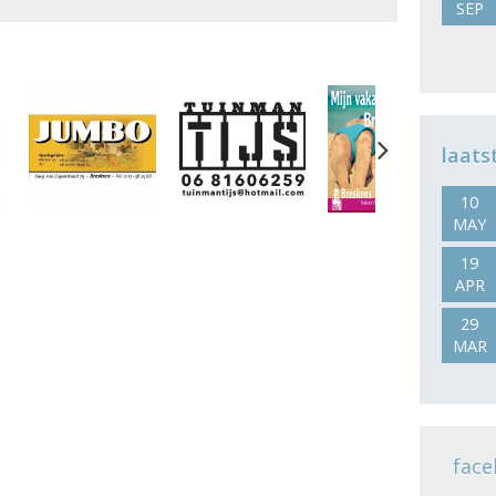
SEP
Next
laats
10
MAY
19
APR
29
MAR
face