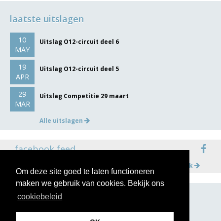
laatste uitslagen
10
Uitslag O12-circuit deel 6
MAY
19
Uitslag O12-circuit deel 5
APR
29
Uitslag Competitie 29 maart
MAR
Alle uitslagen
facebook feed
Meer op facebook
Om deze site goed te laten functioneren
maken we gebruik van cookies. Bekijk ons
cookiebeleid
volg ons op