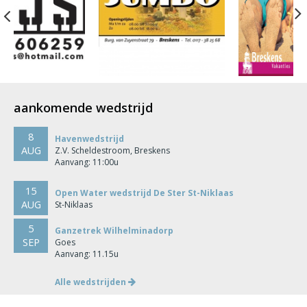
Previous
aankomende wedstrijd
8
Havenwedstrijd
AUG
Z.V. Scheldestroom, Breskens
Aanvang: 11:00u
15
Open Water wedstrijd De Ster St-Niklaas
AUG
St-Niklaas
5
Ganzetrek Wilhelminadorp
SEP
Goes
Aanvang: 11.15u
Alle wedstrijden