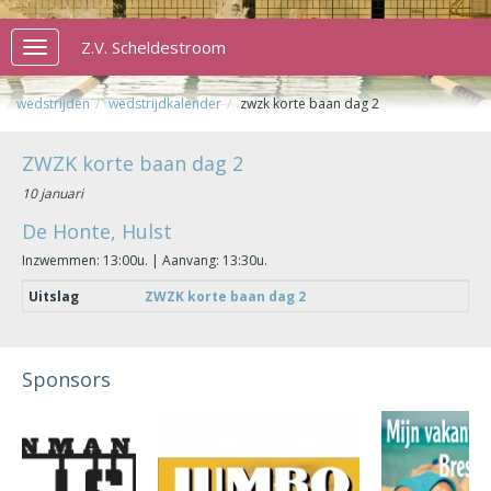
Z.V. Scheldestroom
Toggle
navigation
wedstrijden
wedstrijdkalender
zwzk korte baan dag 2
ZWZK korte baan dag 2
10 januari
De Honte, Hulst
Inzwemmen: 13:00u. | Aanvang: 13:30u.
Uitslag
ZWZK korte baan dag 2
Sponsors