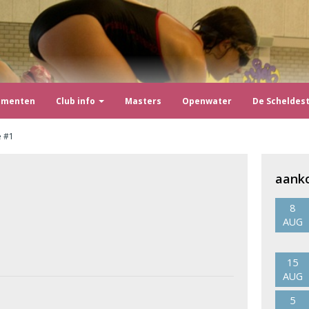
ementen
Club info
Masters
Openwater
De Scheldes
e #1
aank
8
AUG
15
AUG
s
5