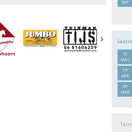
SEP
Next
laats
10
MAY
19
APR
29
MAR
face