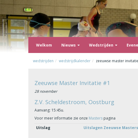
Welkom
Nieuws
Wedstrijden
Even
wedstrijden
wedstrijdkalender
zeeuwse master invitati
Zeeuwse Master Invitatie #1
28 november
Z.V. Scheldestroom, Oostburg
Aanvang: 15:45u.
Voor meer informatie zie onze
Masters
pagina
Uitslag
Uitslagen Zeeuwse Master