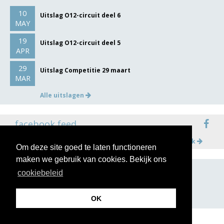
10
Uitslag O12-circuit deel 6
MAY
19
Uitslag O12-circuit deel 5
APR
29
Uitslag Competitie 29 maart
MAR
Alle uitslagen
facebook feed
Meer op facebook
Om deze site goed te laten functioneren
maken we gebruik van cookies. Bekijk ons
cookiebeleid
volg ons op
OK