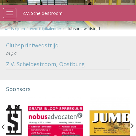
Z.V. Scheldestroom
Toggle
navigation
wedstrijden
wedstrijdkalender
clubsprintwedstrijd
Clubsprintwedstrijd
01 juli
Z.V. Scheldestroom, Oostburg
Sponsors
Previous