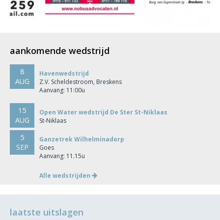
aankomende wedstrijd
8
Havenwedstrijd
AUG
Z.V. Scheldestroom, Breskens
Aanvang: 11:00u
15
Open Water wedstrijd De Ster St-Niklaas
AUG
St-Niklaas
5
Ganzetrek Wilhelminadorp
SEP
Goes
Aanvang: 11.15u
Alle wedstrijden
laatste uitslagen