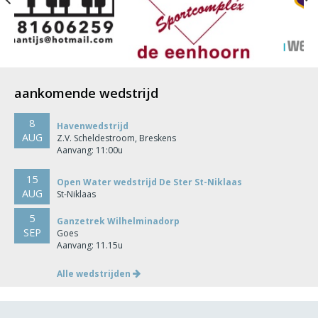
aankomende wedstrijd
8
Havenwedstrijd
AUG
Z.V. Scheldestroom, Breskens
Aanvang: 11:00u
15
Open Water wedstrijd De Ster St-Niklaas
AUG
St-Niklaas
5
Ganzetrek Wilhelminadorp
SEP
Goes
Aanvang: 11.15u
Alle wedstrijden