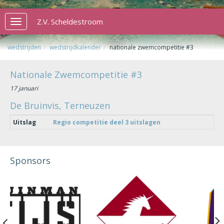
Z.V. Scheldestroom
Toggle
navigation
wedstrijden
wedstrijdkalender
nationale zwemcompetitie #3
Nationale Zwemcompetitie #3
17 januari
De Bruinvis, Terneuzen
Uitslag
Regio competitie deel 3 uitslagen
Sponsors
Previous