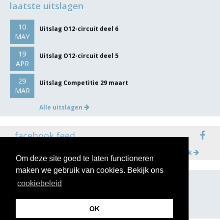
laatste uitslagen
10
Uitslag O12-circuit deel 6
MAY
19
Uitslag O12-circuit deel 5
APR
29
Uitslag Competitie 29 maart
MAR
Alle uitslagen
facebook feed
Meer op facebook
Om deze site goed te laten functioneren
maken we gebruik van cookies. Bekijk ons
cookiebeleid
volg ons op
OK