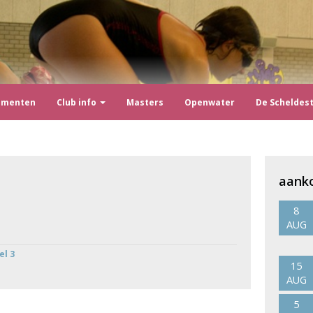
ementen
Club info
Masters
Openwater
De Scheldes
aank
8
AUG
el 3
15
AUG
5