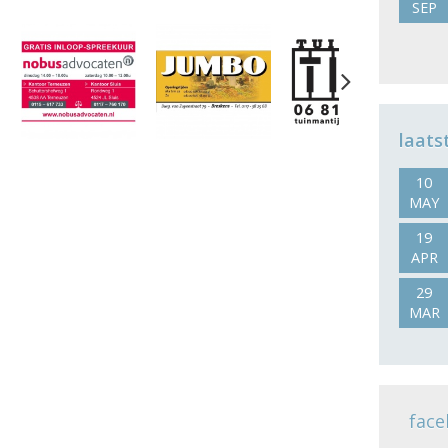
SEP
Next
laats
10
MAY
19
APR
29
MAR
face