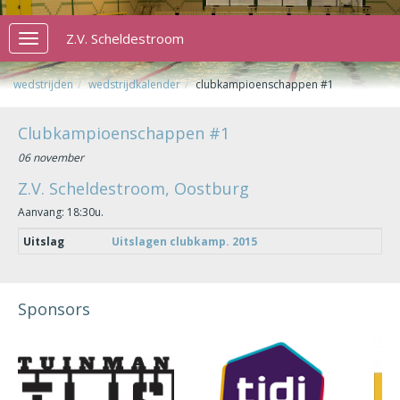
Z.V. Scheldestroom
Toggle
navigation
wedstrijden
wedstrijdkalender
clubkampioenschappen #1
Clubkampioenschappen #1
06 november
Z.V. Scheldestroom, Oostburg
Aanvang: 18:30u.
Uitslag
Uitslagen clubkamp. 2015
Sponsors