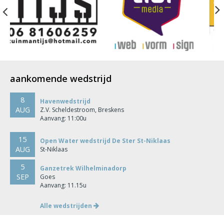
Previous
aankomende wedstrijd
8
Havenwedstrijd
AUG
Z.V. Scheldestroom, Breskens
Aanvang: 11:00u
15
Open Water wedstrijd De Ster St-Niklaas
AUG
St-Niklaas
5
Ganzetrek Wilhelminadorp
SEP
Goes
Aanvang: 11.15u
Alle wedstrijden