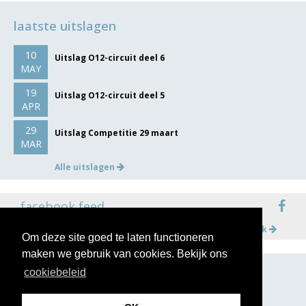
laatste uitslagen
10
Uitslag O12-circuit deel 6
MAY
19
Uitslag O12-circuit deel 5
APR
29
Uitslag Competitie 29 maart
MAR
Alle uitslagen
facebook feed
Meer op facebook
Om deze site goed te laten functioneren
maken we gebruik van cookies. Bekijk ons
cookiebeleid
volg ons op