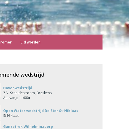
tromer
Lid worden
omende wedstrijd
Havenwedstrijd
Z.V. Scheldestroom, Breskens
Aanvang: 11:00u
Open Water wedstrijd De Ster St-Niklaas
St-Niklaas
Ganzetrek Wilhelminadorp