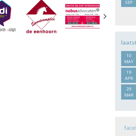
SEP
Next
laats
10
MAY
19
APR
29
MAR
face