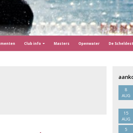
ementen
Club info
Masters
Openwater
De Scheldes
aank
8
AUG
15
AUG
5