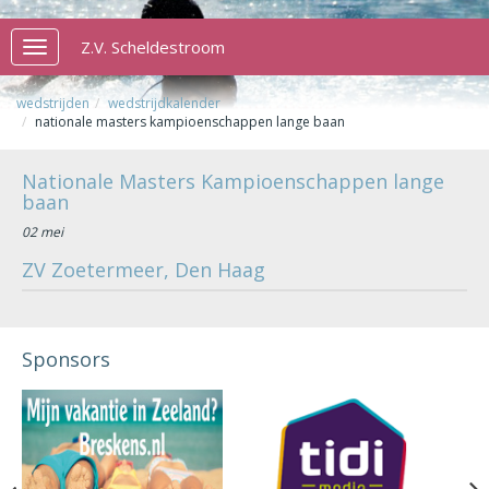
Z.V. Scheldestroom
Toggle
navigation
wedstrijden
wedstrijdkalender
nationale masters kampioenschappen lange baan
Nationale Masters Kampioenschappen lange
baan
02 mei
ZV Zoetermeer, Den Haag
Sponsors