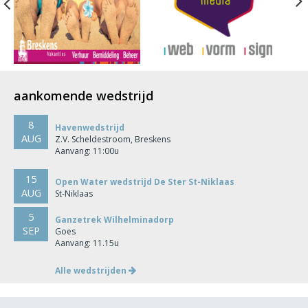
Previous
aankomende wedstrijd
8
Havenwedstrijd
AUG
Z.V. Scheldestroom, Breskens
Aanvang: 11:00u
15
Open Water wedstrijd De Ster St-Niklaas
AUG
St-Niklaas
5
Ganzetrek Wilhelminadorp
SEP
Goes
Aanvang: 11.15u
Alle wedstrijden