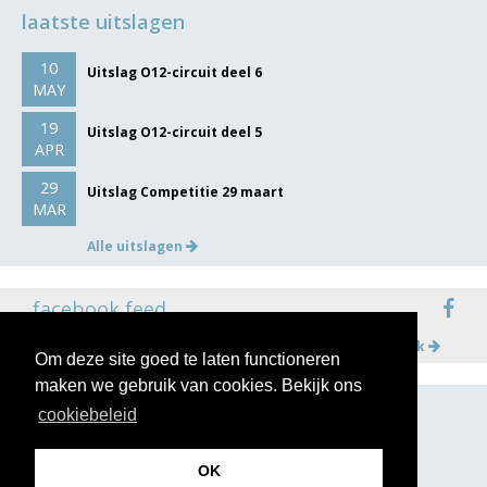
laatste uitslagen
10
Uitslag O12-circuit deel 6
MAY
19
Uitslag O12-circuit deel 5
APR
29
Uitslag Competitie 29 maart
MAR
Alle uitslagen
facebook feed
Meer op facebook
Om deze site goed te laten functioneren
maken we gebruik van cookies. Bekijk ons
cookiebeleid
volg ons op
OK