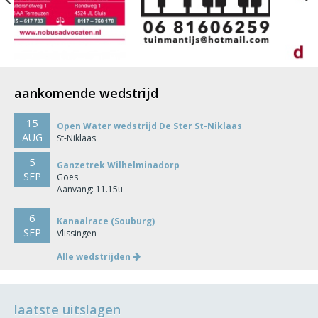
aankomende wedstrijd
15
Open Water wedstrijd De Ster St-Niklaas
AUG
St-Niklaas
5
Ganzetrek Wilhelminadorp
SEP
Goes
Aanvang: 11.15u
6
Kanaalrace (Souburg)
SEP
Vlissingen
Alle wedstrijden
laatste uitslagen