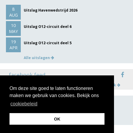
8
Uitslag Havenwedstrijd 2026
AUG
10
Uitslag O12-circuit deel 6
MAY
19
Uitslag O12-circuit deel 5
APR
Alle uitslagen
facebook feed
Meer op facebook
Om deze site goed te laten functioneren
maken we gebruik van cookies. Bekijk ons
cookiebeleid
volg ons op
OK