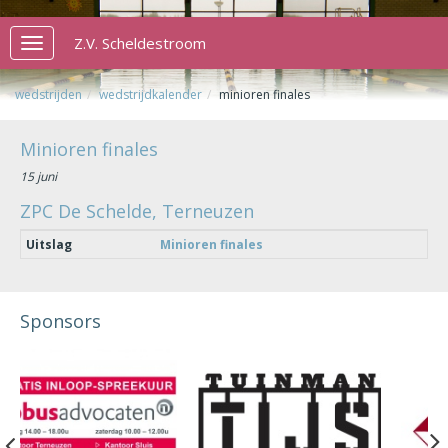
Z.V. Scheldestroom
Toggle
navigation
wedstrijden
wedstrijdkalender
minioren finales
Minioren finales
15 juni
ZPC De Schelde, Terneuzen
Uitslag
Minioren finales
Sponsors
Previous