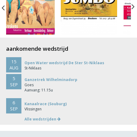
Previous
aankomende wedstrijd
15
Open Water wedstrijd De Ster St-Niklaas
AUG
St-Niklaas
5
Ganzetrek Wilhelminadorp
SEP
Goes
Aanvang: 11.15u
6
Kanaalrace (Souburg)
SEP
Vlissingen
Alle wedstrijden