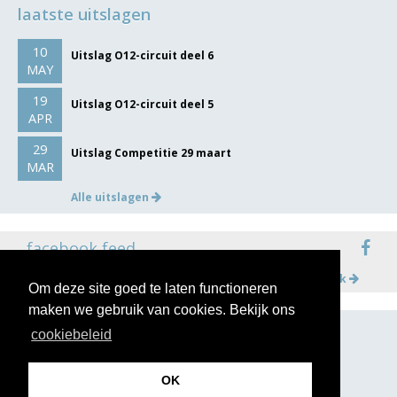
laatste uitslagen
10
Uitslag O12-circuit deel 6
MAY
19
Uitslag O12-circuit deel 5
APR
29
Uitslag Competitie 29 maart
MAR
Alle uitslagen
facebook feed
Meer op facebook
Om deze site goed te laten functioneren
maken we gebruik van cookies. Bekijk ons
cookiebeleid
volg ons op
OK