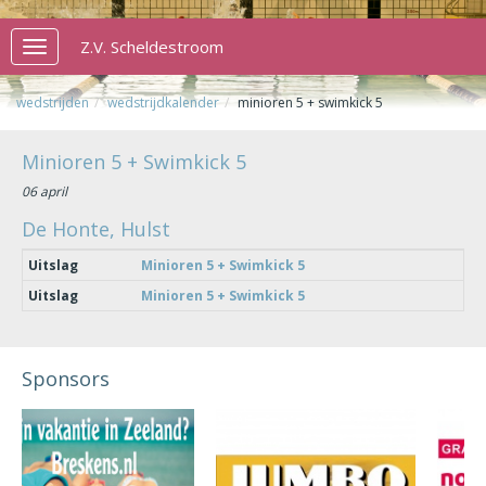
Z.V. Scheldestroom
Toggle
navigation
wedstrijden
wedstrijdkalender
minioren 5 + swimkick 5
Minioren 5 + Swimkick 5
06 april
De Honte, Hulst
Uitslag
Minioren 5 + Swimkick 5
Uitslag
Minioren 5 + Swimkick 5
Sponsors