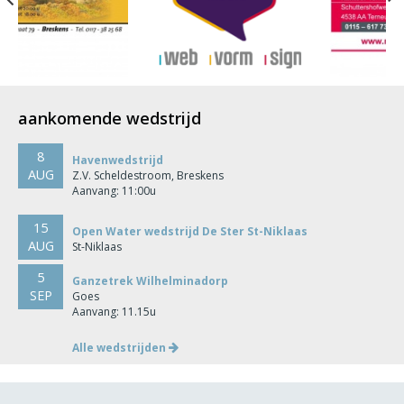
aankomende wedstrijd
8
Havenwedstrijd
AUG
Z.V. Scheldestroom, Breskens
Aanvang: 11:00u
15
Open Water wedstrijd De Ster St-Niklaas
AUG
St-Niklaas
5
Ganzetrek Wilhelminadorp
SEP
Goes
Aanvang: 11.15u
Alle wedstrijden