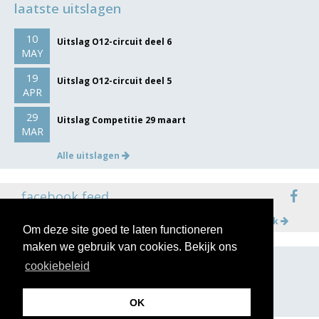
laatste uitslagen
10
Uitslag O12-circuit deel 6
MAY
19
Uitslag O12-circuit deel 5
APR
29
Uitslag Competitie 29 maart
MAR
Alle uitslagen
facebook feed
Meer op facebook
Om deze site goed te laten functioneren
maken we gebruik van cookies. Bekijk ons
cookiebeleid
volg ons op
OK