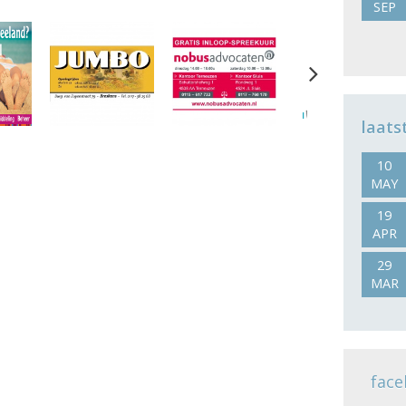
SEP
Next
laats
10
MAY
19
APR
29
MAR
face