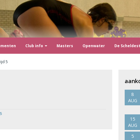
ementen
Club info
Masters
Openwater
De Scheldes
ijd 5
aank
8
AUG
5
15
AUG
5