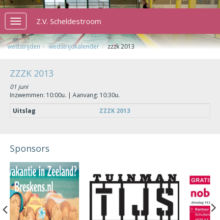
Z.V. Scheldestroom
Toggle
navigation
wedstrijden
wedstrijdkalender
zzzk 2013
ZZZK 2013
01 juni
Inzwemmen: 10:00u. | Aanvang: 10:30u.
Uitslag
ZZZK 2013
Sponsors
Previous