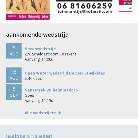
aankomende wedstrijd
8
Havenwedstrijd
AUG
Z.V. Scheldestroom, Breskens
Aanvang: 11:00u
15
Open Water wedstrijd De Ster St-Niklaas
AUG
St-Niklaas
5
Ganzetrek Wilhelminadorp
SEP
Goes
Aanvang: 11.15u
Alle wedstrijden
laatste uitslagen