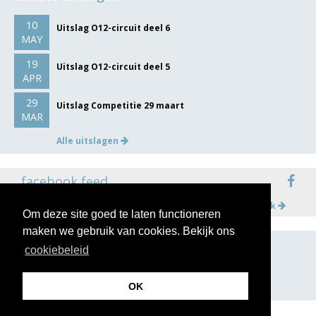
10
Uitslag O12-circuit deel 6
MAY
19
Uitslag O12-circuit deel 5
APR
29
Uitslag Competitie 29 maart
MAR
Alle uitslagen
facebook feed
Meer op facebook
Om deze site goed te laten functioneren
maken we gebruik van cookies. Bekijk ons
cookiebeleid
volg ons op
OK