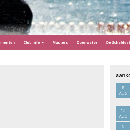
ementen
Club info
Masters
Openwater
De Scheldes
aank
8
AUG
15
AUG
5