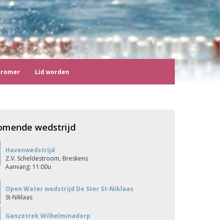
tromer
Lid worden
omende wedstrijd
Havenwedstrijd
Z.V. Scheldestroom, Breskens
Aanvang: 11:00u
Open Water wedstrijd De Ster St-Niklaas
St-Niklaas
Ganzetrek Wilhelminadorp