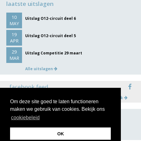
laatste uitslagen
10
Uitslag O12-circuit deel 6
MAY
19
Uitslag O12-circuit deel 5
APR
29
Uitslag Competitie 29 maart
MAR
Alle uitslagen
facebook feed
Meer op facebook
Om deze site goed te laten functioneren
maken we gebruik van cookies. Bekijk ons
cookiebeleid
volg ons op
OK