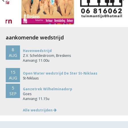
aankomende wedstrijd
8
Havenwedstrijd
AUG
Z.V. Scheldestroom, Breskens
Aanvang: 11:00u
15
Open Water wedstrijd De Ster St-Niklaas
AUG
St-Niklaas
5
Ganzetrek Wilhelminadorp
SEP
Goes
Aanvang: 11.15u
Alle wedstrijden