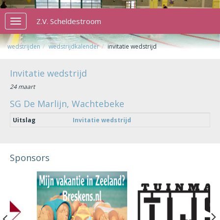
Z.V. Scheldestroom
Toggle
navigation
wedstrijden
wedstrijdkalender
invitatie wedstrijd
Invitatie wedstrijd
24 maart
SG De Marlijn, Wachtebeke
Uitslag
Invitatie wedstrijd
Sponsors
Previous