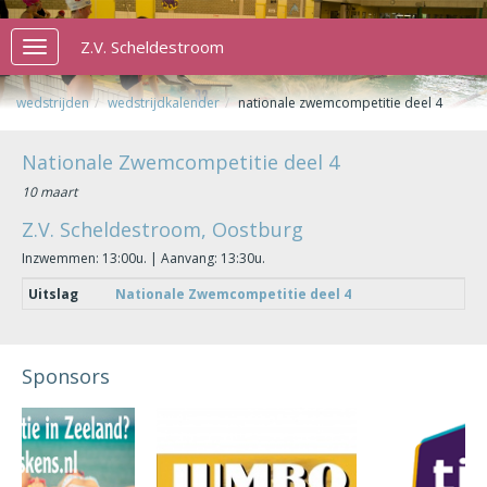
Z.V. Scheldestroom
Toggle
navigation
wedstrijden
wedstrijdkalender
nationale zwemcompetitie deel 4
Nationale Zwemcompetitie deel 4
10 maart
Z.V. Scheldestroom, Oostburg
Inzwemmen: 13:00u. | Aanvang: 13:30u.
Uitslag
Nationale Zwemcompetitie deel 4
Sponsors