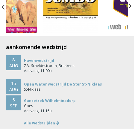
Previous
aankomende wedstrijd
8
Havenwedstrijd
AUG
Z.V. Scheldestroom, Breskens
Aanvang: 11:00u
15
Open Water wedstrijd De Ster St-Niklaas
AUG
St-Niklaas
5
Ganzetrek Wilhelminadorp
SEP
Goes
Aanvang: 11.15u
Alle wedstrijden