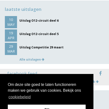
laatste uitslagen
10
Uitslag O12-circuit deel 6
MAY
19
Uitslag O12-circuit deel 5
APR
29
Uitslag Competitie 29 maart
MAR
Alle uitslagen
facebook feed
Meer op facebook
Om deze site goed te laten functioneren
maken we gebruik van cookies. Bekijk ons
cookiebeleid
volg ons op