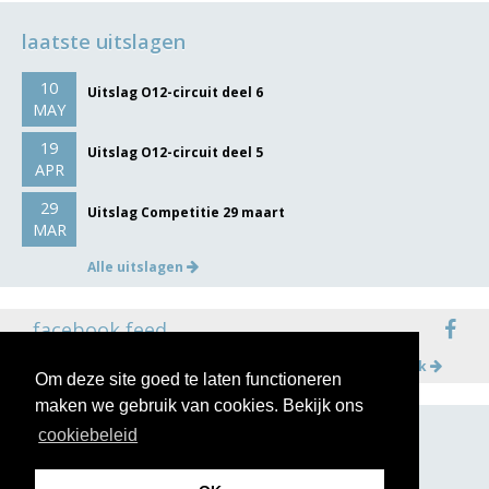
laatste uitslagen
10
Uitslag O12-circuit deel 6
MAY
19
Uitslag O12-circuit deel 5
APR
29
Uitslag Competitie 29 maart
MAR
Alle uitslagen
facebook feed
Meer op facebook
Om deze site goed te laten functioneren
maken we gebruik van cookies. Bekijk ons
cookiebeleid
volg ons op