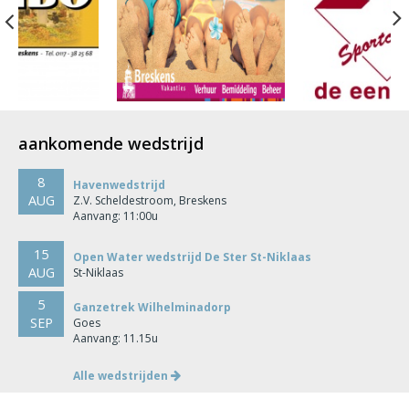
Previous
aankomende wedstrijd
8
Havenwedstrijd
AUG
Z.V. Scheldestroom, Breskens
Aanvang: 11:00u
15
Open Water wedstrijd De Ster St-Niklaas
AUG
St-Niklaas
5
Ganzetrek Wilhelminadorp
SEP
Goes
Aanvang: 11.15u
Alle wedstrijden