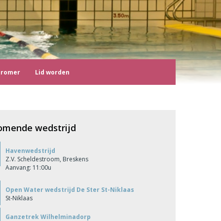
tromer
Lid worden
omende wedstrijd
Havenwedstrijd
Z.V. Scheldestroom, Breskens
Aanvang: 11:00u
Open Water wedstrijd De Ster St-Niklaas
St-Niklaas
Ganzetrek Wilhelminadorp