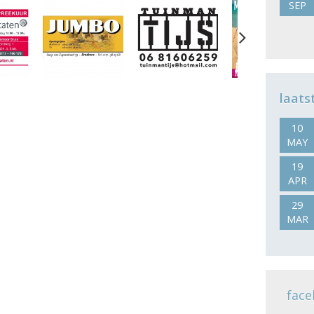
SEP
Next
laats
10
MAY
19
APR
29
MAR
face