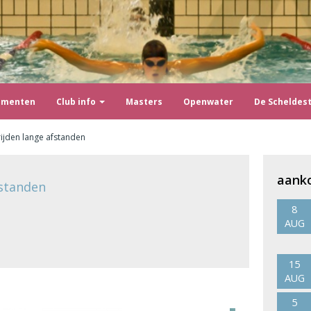
ementen
Club info
Masters
Openwater
De Scheldes
rijden lange afstanden
aank
fstanden
8
AUG
15
AUG
5