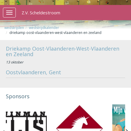
Z.V. Scheldestroom
Toggle
navigation
wedstrijden
wedstrijdkalender
driekamp oost-vlaanderen-west-vlaanderen en zeeland
Driekamp Oost-Vlaanderen-West-Vlaanderen
en Zeeland
13 oktober
Oostvlaanderen, Gent
Sponsors