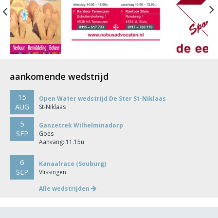
Previous
aankomende wedstrijd
15
Open Water wedstrijd De Ster St-Niklaas
AUG
St-Niklaas
5
Ganzetrek Wilhelminadorp
SEP
Goes
Aanvang: 11.15u
6
Kanaalrace (Souburg)
SEP
Vlissingen
Alle wedstrijden