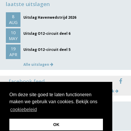
laatste uitslagen
8
Uitslag Havenwedstrijd 2026
AUG
10
Uitslag O12-circuit deel 6
MAY
19
Uitslag O12-circuit deel 5
APR
Alle uitslagen
facebook feed
Meer op facebook
Om deze site goed te laten functioneren
maken we gebruik van cookies. Bekijk ons
cookiebeleid
volg ons op
OK