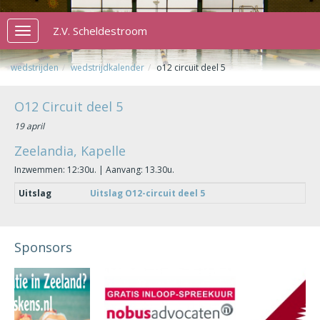
Z.V. Scheldestroom
Toggle
navigation
wedstrijden
wedstrijdkalender
o12 circuit deel 5
O12 Circuit deel 5
19 april
Zeelandia, Kapelle
Inzwemmen: 12:30u. | Aanvang: 13.30u.
Uitslag
Uitslag O12-circuit deel 5
Sponsors