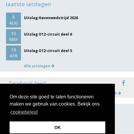
laatste uitslagen
8
Uitslag Havenwedstrijd 2026
AUG
10
Uitslag O12-circuit deel 6
MAY
19
Uitslag O12-circuit deel 5
APR
Alle uitslagen
facebook feed
Meer op facebook
Om deze site goed te laten functioneren
maken we gebruik van cookies. Bekijk ons
cookiebeleid
volg ons op
OK