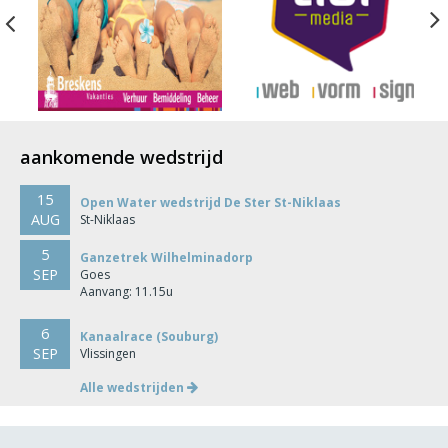
Previous
aankomende wedstrijd
15
Open Water wedstrijd De Ster St-Niklaas
AUG
St-Niklaas
5
Ganzetrek Wilhelminadorp
SEP
Goes
Aanvang: 11.15u
6
Kanaalrace (Souburg)
SEP
Vlissingen
Alle wedstrijden