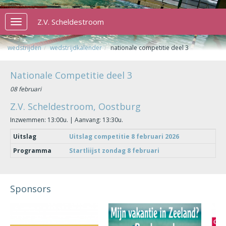
Z.V. Scheldestroom
Toggle
navigation
wedstrijden
wedstrijdkalender
nationale competitie deel 3
Nationale Competitie deel 3
08 februari
Z.V. Scheldestroom, Oostburg
Inzwemmen: 13:00u. | Aanvang: 13:30u.
Uitslag
Uitslag competitie 8 februari 2026
Programma
Startliijst zondag 8 februari
Sponsors