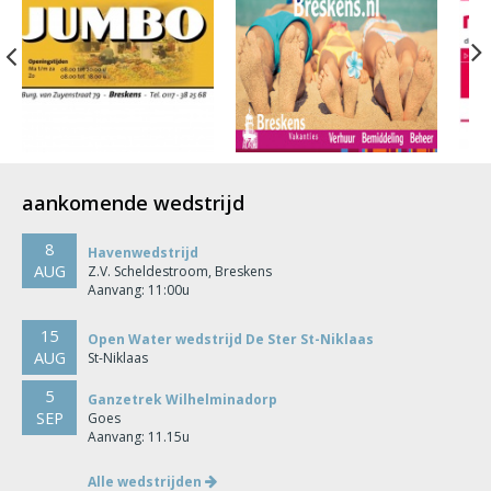
Previous
aankomende wedstrijd
8
Havenwedstrijd
AUG
Z.V. Scheldestroom, Breskens
Aanvang: 11:00u
15
Open Water wedstrijd De Ster St-Niklaas
AUG
St-Niklaas
5
Ganzetrek Wilhelminadorp
SEP
Goes
Aanvang: 11.15u
Alle wedstrijden