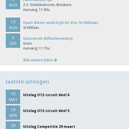
AUG
Z.V. Scheldestroom, Breskens
Aanvang: 11:00u
15
Open Water wedstrijd De Ster St-Niklaas
AUG
St-Niklaas
5
Ganzetrek Wilhelminadorp
SEP
Goes
Aanvang: 11.15u
Alle wedstrijden
laatste uitslagen
10
Uitslag O12-circuit deel 6
MAY
19
Uitslag O12-circuit deel 5
APR
29
Uitslag Competitie 29 maart