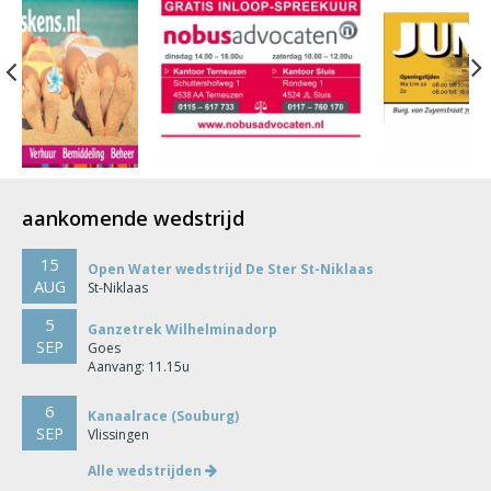
Previous
aankomende wedstrijd
15
Open Water wedstrijd De Ster St-Niklaas
AUG
St-Niklaas
5
Ganzetrek Wilhelminadorp
SEP
Goes
Aanvang: 11.15u
6
Kanaalrace (Souburg)
SEP
Vlissingen
Alle wedstrijden