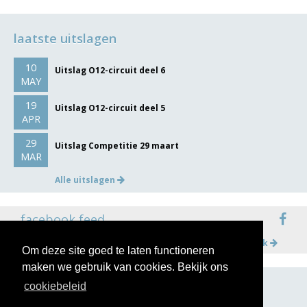
laatste uitslagen
10
Uitslag O12-circuit deel 6
MAY
19
Uitslag O12-circuit deel 5
APR
29
Uitslag Competitie 29 maart
MAR
Alle uitslagen
facebook feed
Meer op facebook
Om deze site goed te laten functioneren
maken we gebruik van cookies. Bekijk ons
cookiebeleid
volg ons op